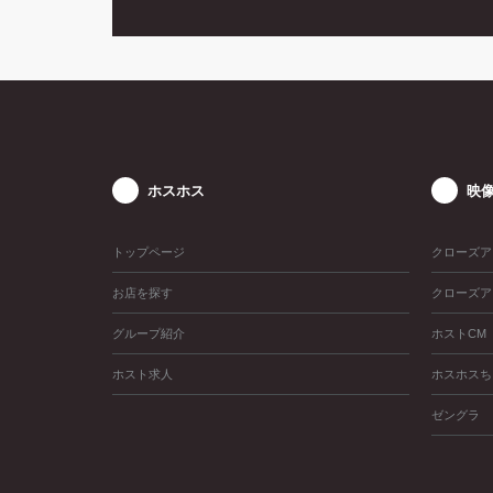
☆
ホスホス
映
トップページ
クローズア
お店を探す
クローズア
グループ紹介
ホストCM
ホスト求人
ホスホスち
ゼングラ