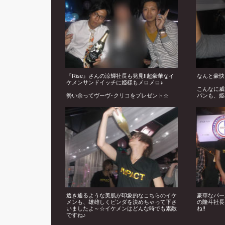
『Rise』さんの涼輝社長も発見!!超豪華なイ
なんと豪快
ケメンサンドイッチに姫様もメロメロ♪
こんなに威
勢い余ってヴーヴ･クリコをプレゼント☆
パンも、姫
透き通るような美肌が印象的なこちらのイケ
豪華なバー
メンも、雄雄しくビンダを決めちゃって下さ
の隆斗社長
いましたよ～☆イケメンはどんな時でも素敵
ね!!
ですね♪
隆斗社長、