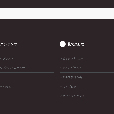
像コンテンツ
見て楽しむ
ップホスト
トピックス&ニュース
ップホストムービー
イケメングラビア
ホスホス独占企画
ゃんねる
ホストブログ
アクセスランキング