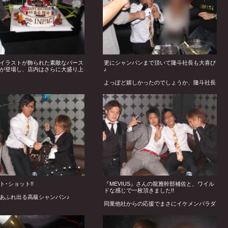
イラストが飾られた素敵なバース
更にシャンパンまで頂いて隆斗社長も大喜び
が登場し、店内はさらに大盛り上
♪
よっぽど嬉しかったのでしょうか、隆斗社長
の芳醇な香りと共に店内の空気を
からこんなヤンチャな笑顔が!!
した♪
ト･ショット!!
『MEVIUS』さんの龍雅幹部補佐と、ワイル
ドな感じで一枚頂きました!!
あふれ出る高級シャンパン♪
同業他社からの応援でまさにイケメンパラダ
リーヒルズでの光景のようです
イス状態だった『IMPACT』さん♪