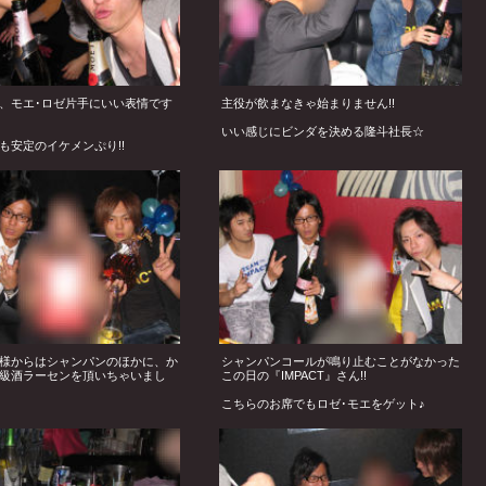
、モエ･ロゼ片手にいい表情です
主役が飲まなきゃ始まりません!!
いい感じにビンダを決める隆斗社長☆
も安定のイケメンぷり!!
健副主任の手にも高級シャンパンが♪
メン達が喜んでくれるなら何本で
えますね☆
様からはシャンパンのほかに、か
シャンパンコールが鳴り止むことがなかった
級酒ラーセンを頂いちゃいまし
この日の『IMPACT』さん!!
こちらのお席でもロゼ･モエをゲット♪
共にバッチリ決めて姫様と記念撮