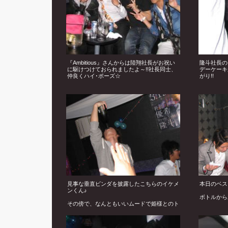
『Ambitious』さんからは陸翔社長がお祝い
隆斗社長の
に駆けつけておられましたよ～!!社長同士、
デーケーキ
仲良くハイ･ポーズ☆
がり!!
シャンパン
甘く飾りま
見事な垂直ビンダを披露したこちらのイケメ
本日のベス
ンくん♪
ボトルから
その傍で、なんともいいムードで姫様とのト
ークを楽しまれる隆斗社長。どんな時も姫様
まるでビバ
を大切にされる隆斗社長、素敵です!!☆
ね!!