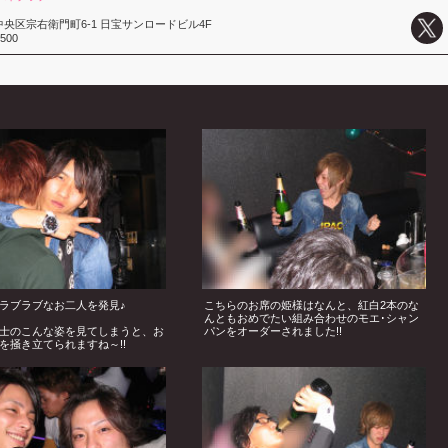
央区宗右衛門町6-1 日宝サンロードビル4F
0500
ラブラブなお二人を発見♪
こちらのお席の姫様はなんと、紅白2本のな
んともおめでたい組み合わせのモエ･シャン
士のこんな姿を見てしまうと、お
パンをオーダーされました!!
を掻き立てられますね～!!
贈られた健副主任も嬉しさのあまりこの表情
☆