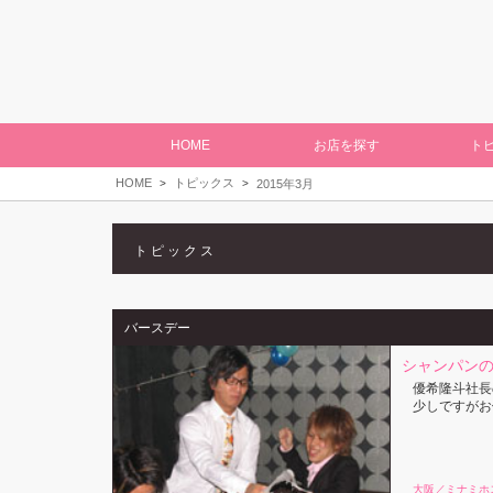
HOME
お店を探す
ト
HOME
トピックス
2015年3月
トピックス
バースデー
シャンパンの
優希隆斗社長
少しですがお
大阪／ミナミホ