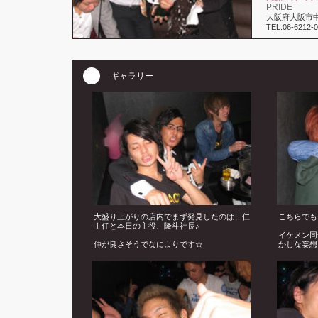
PRIDE
大阪府大阪市中
TEL:06-6212-
ギャラリー
大盛り上がりの店内でまず発見したのは、仁
こちらでも
主任と本日の主役、隆斗社長♪
イケメン同
仲が良さそうでなによりです☆
かしな妄想