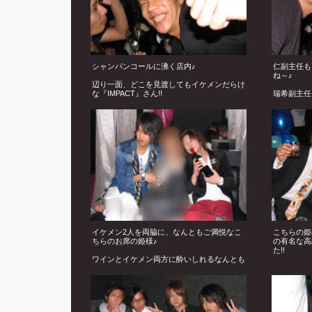
シャンパンコールに沸く店内♪
仁副主任も
ね～♪
辺り一面、どこを見渡してもイケメンだらけ
な『IMPACT』さん!!
瑞希副主任
ノリの良いイケメンからサービスショットを
こんなイケ
頂いちゃいました♪
も入れちゃ
イケメン2人を両脇に、なんともご満悦なこ
こちらの姫
ちらのお席の姫様♪
の有名な高
た!!
ワインとイケメン両方に酔いしれるなんとも
羨ましい姫様☆
ラーセンと
影♪