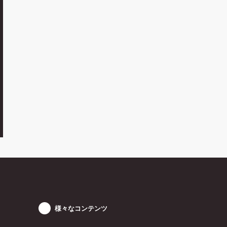
様々なコンテンツ