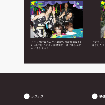
ノリノリな皆さんから素敵なお写真頂きまし
『ナチュラ
た♪今夜はイケメン彦星達と一緒に楽しんじ
きました☆
ゃいましょ☆☆
ホスホス
映