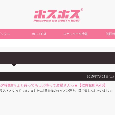
ピックス
ホストCM
スケジュール情報
初回
2015年7月11日(土)
夕特集!!ちょと待ってちょと待って彦星さんっ★【歌舞伎町Vol.6】
ラストとなってしまいました…!!鼻血物のイケメン達を、目で楽しんじゃいましょ