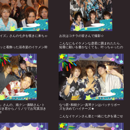
イズ』さんの七夕を覗きに来ちゃ
お次はコチラの皆さんで撮影☆
こんなにもイケメンな彦星に囲まれたたら、
ッと着飾った浴衣姿のイケメン幹
短冊に願いを書かなくても、叶っちゃったの
で撮影しちゃいましたよ☆
ではないでしょうか♪
』さんの、南クン･廣騎さん･ト
なつ君･和樹クン･真琴クンはバッチリポー
づき君からノリノリでお写真頂き
ズを決めてハイチーズ★
!
こんなイケメンさん達と一緒に七夕を過ごせ
、はっちゃけてなんぼ♪
る姫様達が羨ましい～っ♪||
飲んで盛り上がって行きましょう