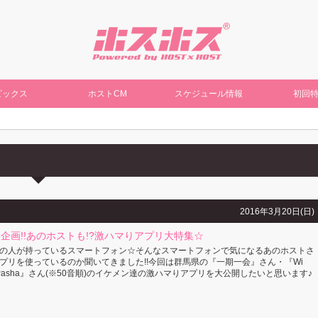
ピックス
ホストCM
スケジュール情報
初回
2016年3月20日(日)
企画!!あのホストも!?激ハマりアプリ大特集☆
の人が持っているスマートフォン☆そんなスマートフォンで気になるあのホストさ
プリを使っているのか聞いてきました!!今回は群馬県の『一期一会』さん・『Wi
Pasha』さん(※50音順)のイケメン達の激ハマりアプリを大公開したいと思います♪