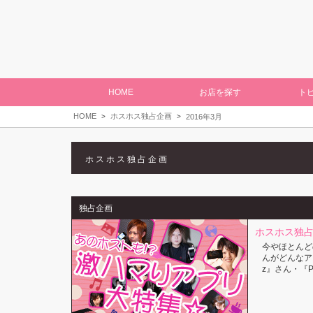
HOME
お店を探す
ト
HOME
ホスホス独占企画
2016年3月
ホスホス独占企画
独占企画
ホスホス独占
今やほとんど
んがどんなア
z』さん・『