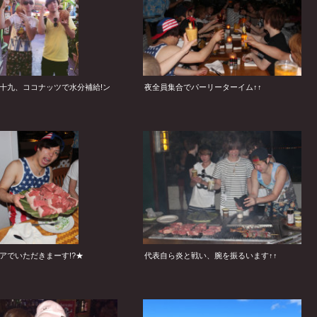
十九、ココナッツで水分補給!ン
夜全員集合でパーリーターイム↑↑
アでいただきまーす!?★
代表自ら炎と戦い、腕を振るいます↑↑