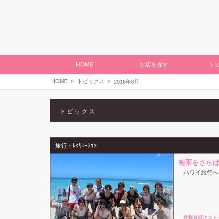
HOME
お店を探す
ト
HOME
トピックス
2016年8月
トピックス
旅行・ﾚｸﾘｴｰｼｮﾝ
梅雨をさら
ハワイ旅行へ
歌舞伎町ホスト