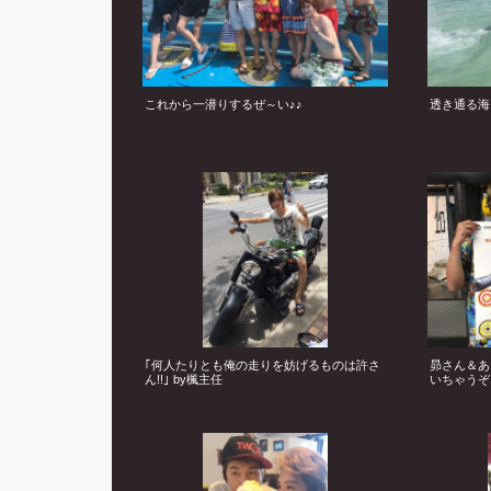
これから一潜りするぜ～い♪♪
透き通る海
｢何人たりとも俺の走りを妨げるものは許さ
昴さん＆あ
ん!!｣ by楓主任
いちゃうぞ♪