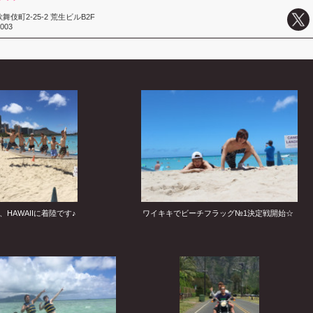
伎町2-25-2 荒生ビルB2F
3003
HAWAIIに着陸です♪
ワイキキでビーチフラッグ№1決定戦開始☆