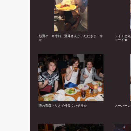
顔面ケーキ寸前、賢斗さんがいただきまーす
ライチと九
☆
マーイ★
噂の青森トリオで仲良くパチリ☆
スーパーレ