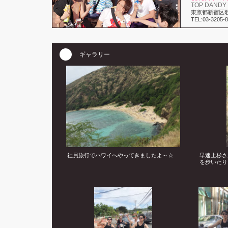
TOP DANDY -
東京都新宿区歌舞
TEL:03-3205-
ギャラリー
社員旅行でハワイへやってきましたよ～☆
早速上杉さ
を歩いたり