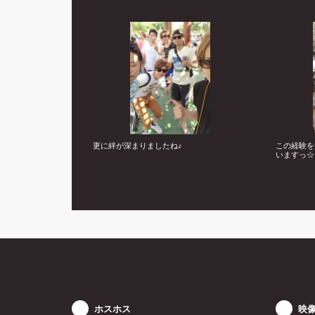
更に絆が深まりましたね♪
この経験を
いますっ☆
ホスホス
映