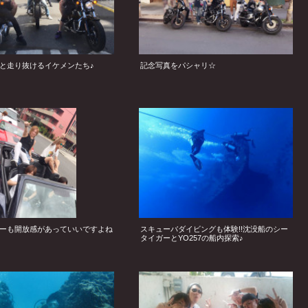
と走り抜けるイケメンたち♪
記念写真をパシャリ☆
ーも開放感があっていいですよね
スキューバダイビングも体験!!沈没船のシー
タイガーとYO257の船内探索♪