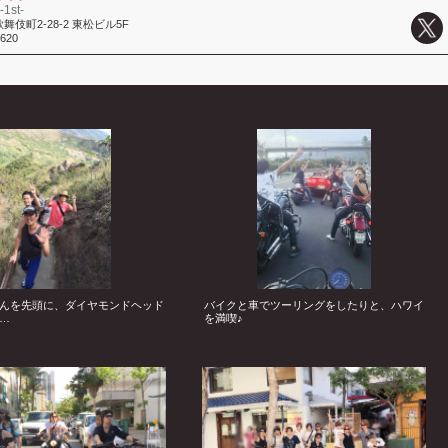
1st-
伎町2-28-2 東松ビル5F
8620
んを先頭に、ダイヤモンドヘッド
バイクと車でツーリングをしたりと、ハワイ
…
を満喫♪