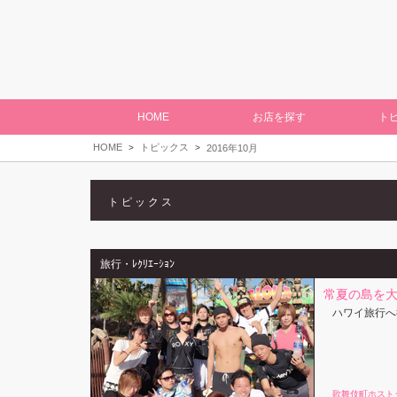
HOME
お店を探す
ト
HOME
トピックス
2016年10月
トピックス
旅行・ﾚｸﾘｴｰｼｮﾝ
常夏の島を
ハワイ旅行へ
歌舞伎町ホスト