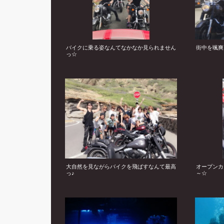
バイクに乗る姿なんてなかなか見られません
街中を颯爽
っ☆
大自然を見ながらバイクを飛ばすなんて最高
オープンカ
っ♪
～☆