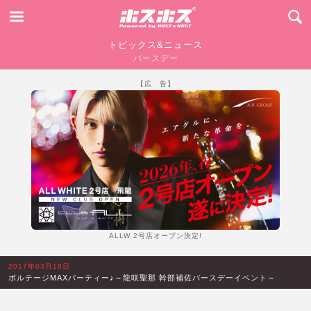
トピックス&ニュース
バースデー
【広 告】
ALLW 2号店オープン決定!
2017年03月18日
ボルテージMAXパーティー♪～龍咲聖那 幹部補佐バースデーイベント～