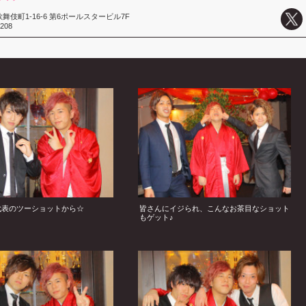
伎町1-16-6 第6ポールスタービル7F
0208
代表のツーショットから☆
皆さんにイジられ、こんなお茶目なショット
もゲット♪