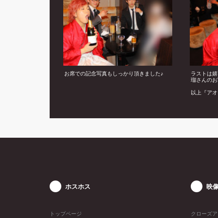
お席での記念写真もしっかり頂きました♪
ラストは嬉
瑠さんのお
以上『アオ
デーイベン
ホスホス
映
トップページ
クローズア