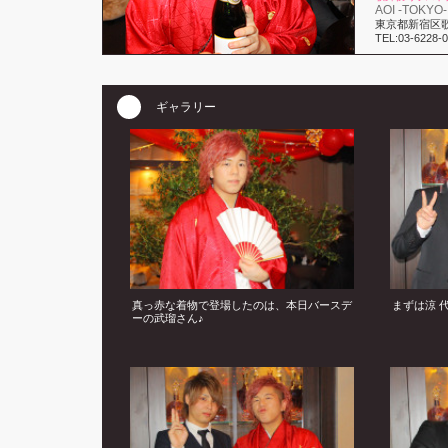
AOI -TOKYO-
東京都新宿区歌舞
TEL:03-6228-
ギャラリー
真っ赤な着物で登場したのは、本日バースデ
まずは涼 
ーの武瑠さん♪