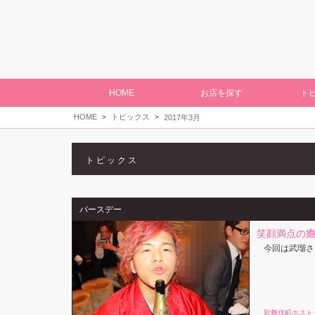
HOME
お店を探す
ト
HOME
トピックス
2017年3月
トピックス
バースデー
笑顔満点の癒
今回は武瑠さ
歌舞伎町ホスト