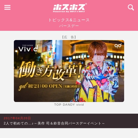
トピックス&ニュース
バースデー
【広 告】
TOP DANDY vivid
2017年04月20日
2人で初めての…♪～美作 司＆鈴音合同バースデーイベント～