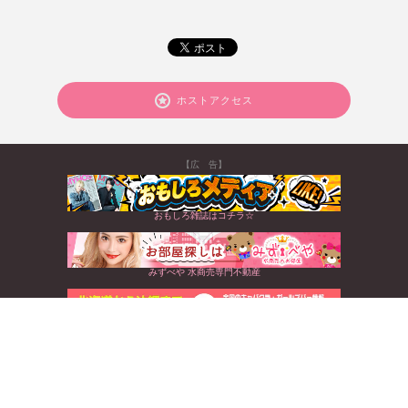
ホストアクセス
【広 告】
おもしろ雑誌はコチラ☆
みずべや 水商売専門不動産
北海道から沖縄まで☆全国のキャバクラ情報満載
すぐに使えるお得なクーポンGET