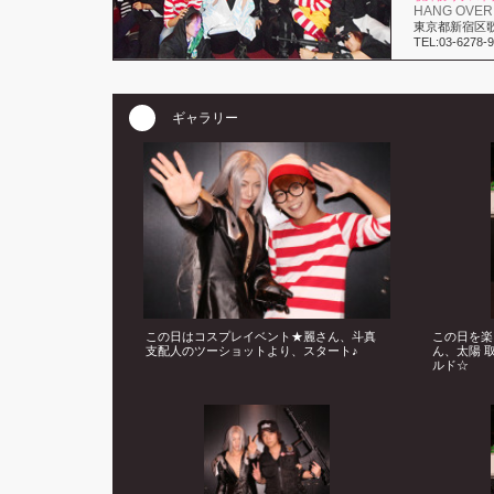
HANG OVER
東京都新宿区歌舞
TEL:03-6278-
ギャラリー
この日はコスプレイベント★麗さん、斗真
この日を楽
支配人のツーショットより、スタート♪
ん、太陽 
ルド☆