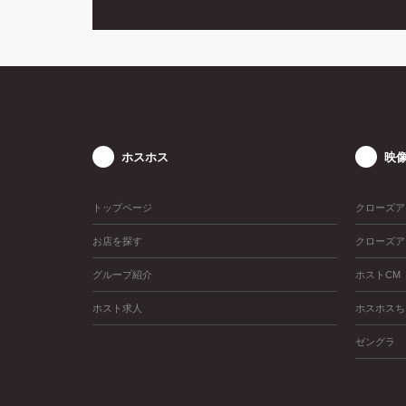
ホスホス
映
トップページ
クローズア
お店を探す
クローズア
グループ紹介
ホストCM
ホスト求人
ホスホスち
ゼングラ