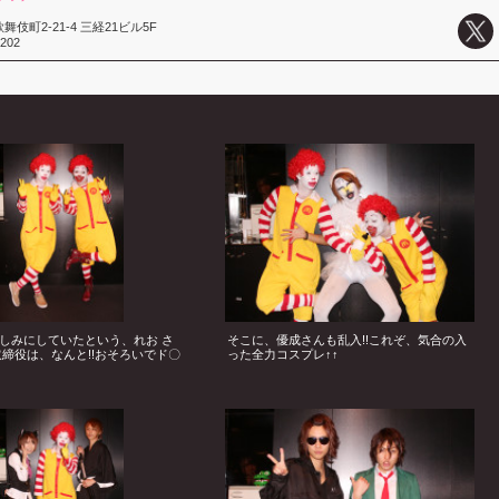
伎町2-21-4 三経21ビル5F
9202
しみにしていたという、れお さ
そこに、優成さんも乱入!!これぞ、気合の入
取締役は、なんと!!おそろいでド〇
った全力コスプレ↑↑