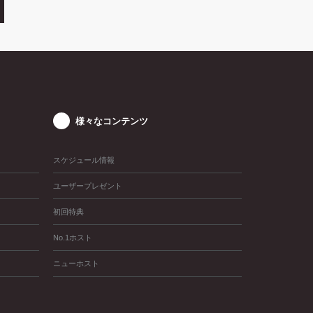
様々なコンテンツ
スケジュール情報
ユーザープレゼント
初回特典
No.1ホスト
ニューホスト