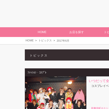
HOME
お店を探す
ト
HOME
トピックス
2017年6月
トピックス
ﾌｧｯｼｮﾝ・ｺｽﾌﾟﾚ
いつだって全
コスプレイベ
歌舞伎町ホスト