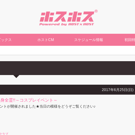
ピックス
ホストCM
スケジュール情報
初回
2017年6月25日(日)
身全霊!!～コスプレイベント～
ントが開催されました★当日の模様をどうぞご覧ください♪
クラブ