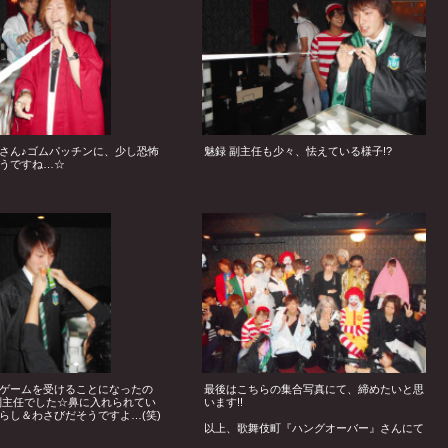
さん♪ゴムパッチンに、少し恐怖
魅録 副主任も少々、怯えている様子!?
うですね…☆
ゲームを受けることになったの
最後はこちらの集合写真にて、締めたいと思
副主任でした☆鼻に入れられてい
います!!
らし＆わさびだそうですよ…(笑)
以上、歌舞伎町『ハングオーバー』さんにて
開催された、コスプレイベントの模様を、お