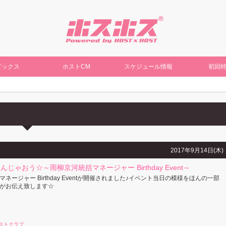
ピックス
ホストCM
スケジュール情報
初回
2017年9月14日(木)
じゃおう☆～雨柳京河統括マネージャー Birthday Event～
ネージャー Birthday Eventが開催されました♪イベント当日の模様をほんの一部
がお伝え致します☆
ストクラブ