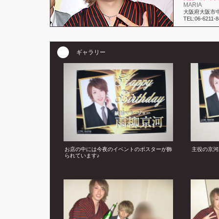
MARIA
大阪府大阪市中
TEL:06-6211-
ギャラリー
お店の中には今夜のイベントのポスターが飾
主役の京河
られています♪