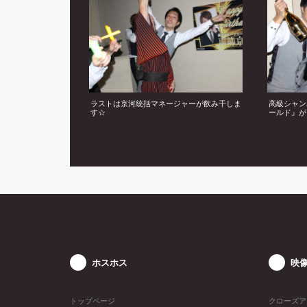
ラストは京河統括マネージャーが飲み干しま
高級シャン
す☆
ールド』が
ホスホス
映
トップページ
クローズア