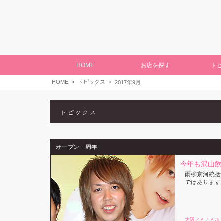
HOME
お店を探す
ト
HOME
トピックス
2017年9月
トピックス
オープン・周年
今年も沢山飲ん
雨柳京河統括マ
ではあります
大阪／ミナミホ