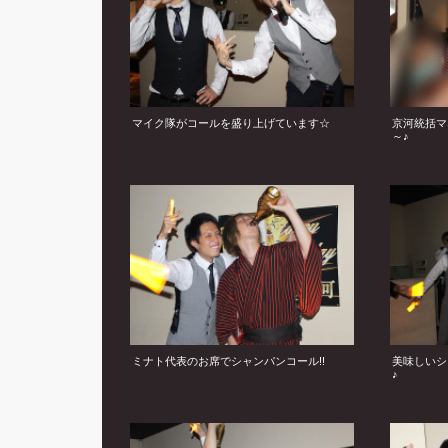
マイク隊がコールを盛り上げています☆
京河統括マ
～♪
ミナト代表のお席でシャンパンコール!!
美味しいシ
♪