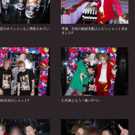
定のオリシャンもご用意されてい
早速、主役の銀総支配人にピンショット頂き
ました!!
in主任のショット!!
仁代表ともう一枚パチリ♪