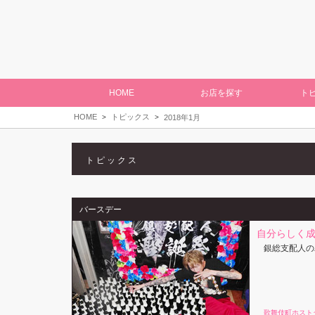
HOME
お店を探す
ト
HOME
トピックス
2018年1月
トピックス
バースデー
自分らしく成
銀総支配人の
歌舞伎町ホスト