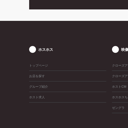
ホスホス
映
トップページ
クローズア
お店を探す
クローズア
グループ紹介
ホストCM
ホスト求人
ホスホスち
ゼングラ