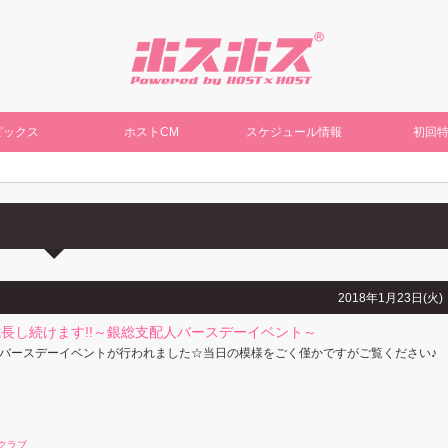
ピックス
ホストCM
スケジュール情報
初回
2018年1月23日(火)
長し続けます!!～銀総支配人バースデーイベント～
バースデーイベントが行われました☆当日の模様をごく僅かですがご覧ください♪
クラブ