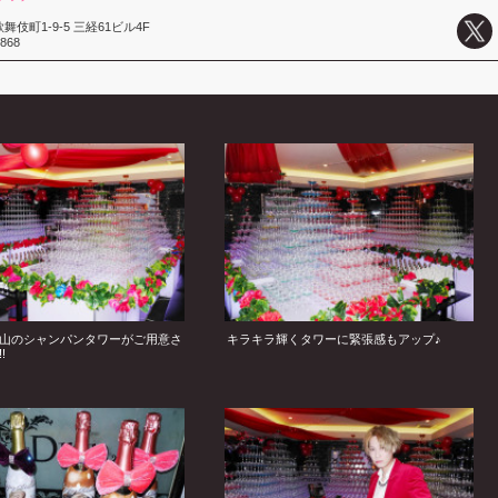
伎町1-9-5 三経61ビル4F
3868
山のシャンパンタワーがご用意さ
キラキラ輝くタワーに緊張感もアップ♪
!