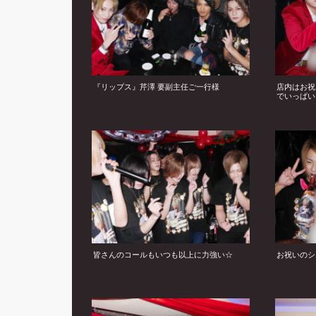
『リップス』芹澤 要副主任ご一行様
店内はお祝
でいっぱい
皆さんのコールもいつも以上に力強い☆
お祝いのシ