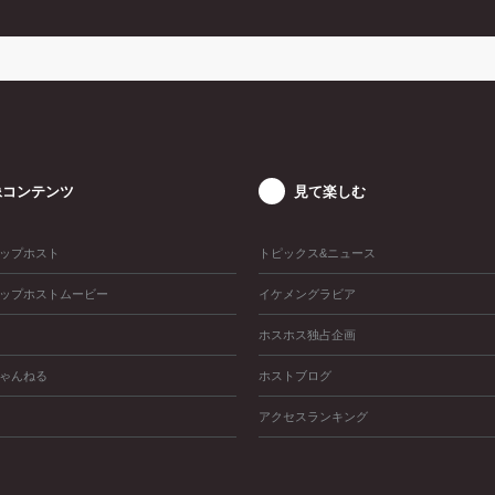
像コンテンツ
見て楽しむ
ップホスト
トピックス&ニュース
ップホストムービー
イケメングラビア
ホスホス独占企画
ゃんねる
ホストブログ
アクセスランキング