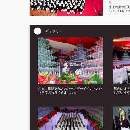
Drop
東京都新宿区歌舞
TEL:03-6457-
ギャラリー
今回、銀総支配人のバースデーイベントとい
店内には沢
う事でお写真頂きました☆
れています!