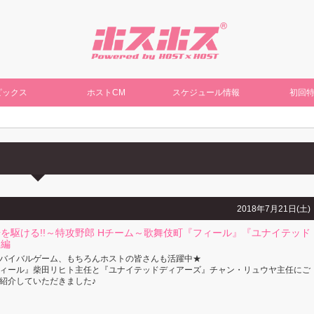
ピックス
ホストCM
スケジュール情報
初回
2018年7月21日(土)
を駆ける!!～特攻野郎 Hチーム～歌舞伎町『フィール』『ユナイテッド
』編
バイバルゲーム、もちろんホストの皆さんも活躍中★
ィール』柴田リヒト主任と『ユナイテッドディアーズ』チャン・リュウヤ主任にご
紹介していただきました♪