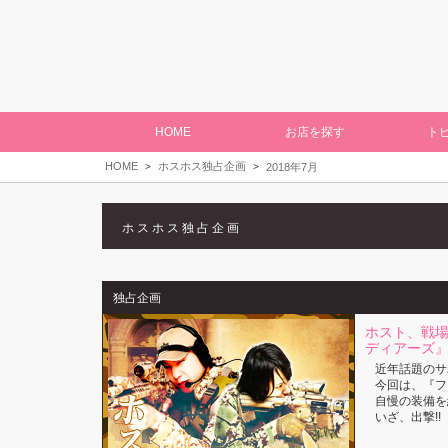
HOME
お店を探す
ト
HOME
ホスホス独占企画
2018年7月
ホスホス独占企画
独占企画
ホスト、戦場
ディアーズ
近年話題のサ
今回は、『フ
自慢の装備を
いざ、出撃!!