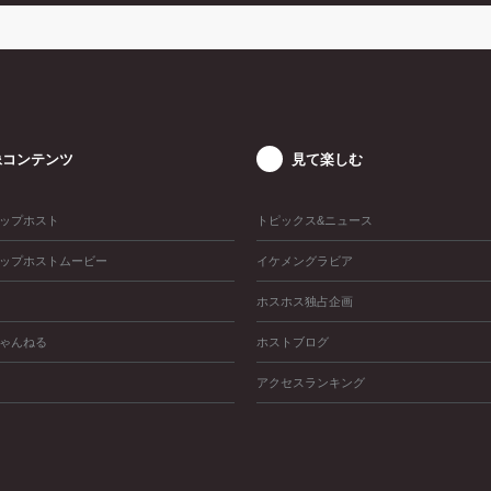
像コンテンツ
見て楽しむ
ップホスト
トピックス&ニュース
ップホストムービー
イケメングラビア
ホスホス独占企画
ゃんねる
ホストブログ
アクセスランキング