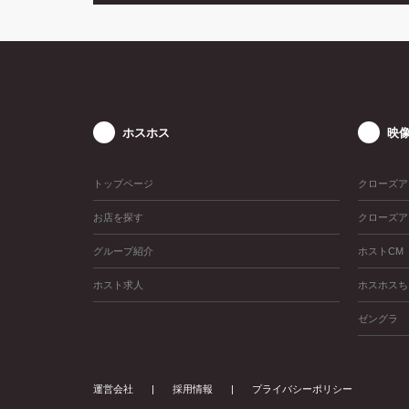
ホスホス
映
トップページ
クローズア
お店を探す
クローズア
グループ紹介
ホストCM
ホスト求人
ホスホスち
ゼングラ
運営会社
採用情報
プライバシーポリシー