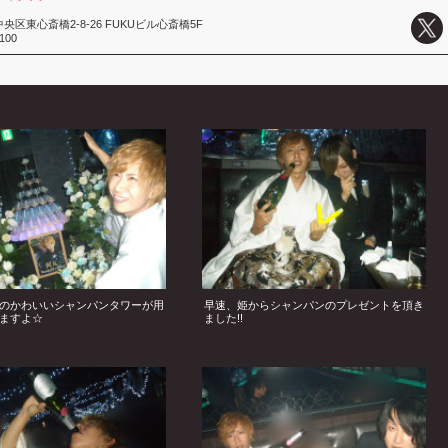
区東心斎橋2-8-26 FUKUビル心斎橋5F
6100
のかわいいシャンパンタワーが用
早速、姫からシャンパンのプレゼントを頂き
ますよ☆
ました!!