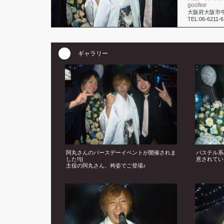
goofee
大阪府大阪市中央
TEL:06-6211-
ギャラリー
阿丸さんのバースデーイベントが開催されま
パステル系
した!!||
意されてい
主役の阿丸さん、袴姿でご登場♪