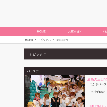
HOME
お店を探す
ト
HOME
トピックス
2019年9月
トピックス
バースデー
最高の三日間
つかさバース
PN/空白AyA
歌舞伎町ホスト