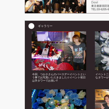
Dewl
東京都新宿区歌舞
TEL:03-6205-
ギャラリー
今回、つかささんのバースデーイベントとい
イベント二
う事でお写真いただきました☆イベント初日
なタワーが
は升タワーでお祝い!!