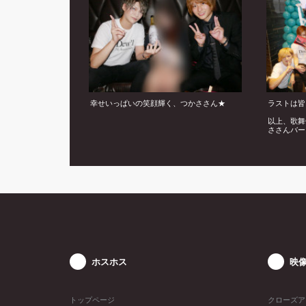
幸せいっぱいの笑顔輝く、つかささん★
ラストは皆
以上、歌舞
ささんバー
しました♪
ホスホス
映
トップページ
クローズア