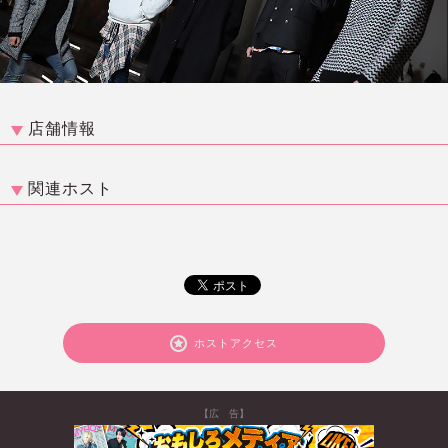
店舗情報
関連ホスト
ホストアクセス
【広 告】