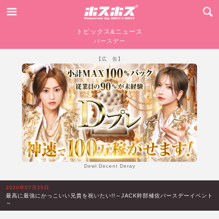
トピックス&ニュース
バースデー
【広 告】
Dewl Decent Deray
2020年07月25日
最高に最強にかっこいい兄貴を祝いたい!!～JACK幹部補佐バースデーイベント
～