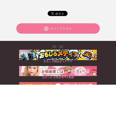
ホストアクセス
【広 告】
おもしろ雑誌はコチラ☆
みずべや 水商売専門不動産
北海道から沖縄まで☆全国のキャバクラ情報満載
すぐに使えるお得なクーポンGET