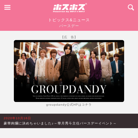
トピックス&ニュース
バースデー
【広 告】
groupdandy公式HPはコチラ
2020年10月16日
豪華絢爛に決めちゃいました♪～華月秀斗主任バースデーイベント～