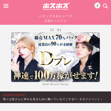
♪
トピックス&ニュース
店舗オリジナル
【広 告】
Dewl Decent Deray
2020年12月05日
我々は皆さんに幸せを送るために働いているでござる!!～オタクイベント～