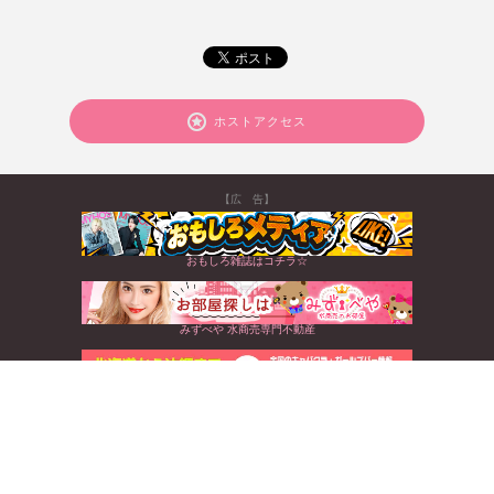
ホストアクセス
【広 告】
おもしろ雑誌はコチラ☆
みずべや 水商売専門不動産
北海道から沖縄まで☆全国のキャバクラ情報満載
すぐに使えるお得なクーポンGET