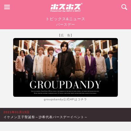
トピックス&ニュース
バースデー
【広 告】
groupdandy公式HPはコチラ
2021年01月13日
イケメン王子聖誕祭～沙希代表バースデーイベント～