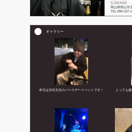
S-GRAND
岡山県岡山市北
TEL:086-237-1
ギャラリー
本日は涼河主任のバースデーイベントです！
とっても嬉