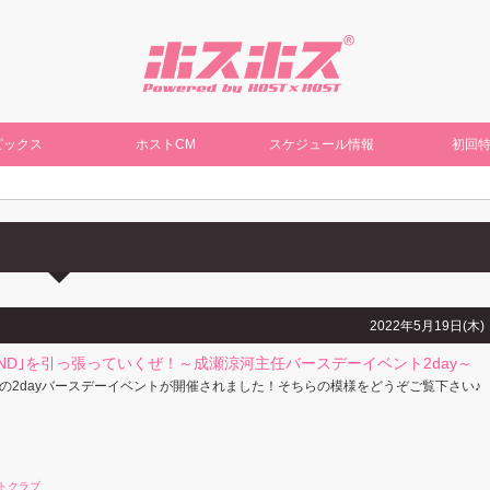
ピックス
ホストCM
スケジュール情報
初回
2022年5月19日(木)
RAND｣を引っ張っていくぜ！～成瀬涼河主任バースデーイベント2day～
の2dayバースデーイベントが開催されました！そちらの模様をどうぞご覧下さい♪
トクラブ