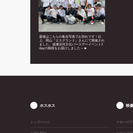
最後はこちらの集合写真でお別れです！以
上、岡山『エスグランド』さんにて開催され
ました、成瀬涼河主任バースデーイベント2
dayの模様をお届けしました～★
ホスホス
映
トップページ
クローズア