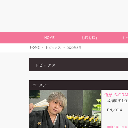
HOME
お店を探す
ト
HOME
トピックス
2022年5月
トピックス
バースデー
俺が｢S-G
成瀬涼河主任
PN／Y.14
岡山／岡山ホス