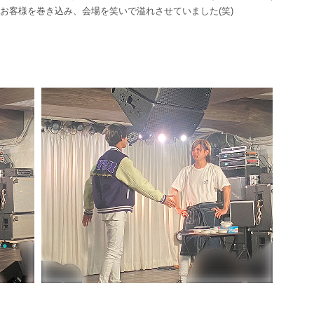
お客様を巻き込み、会場を笑いで溢れさせていました(笑)