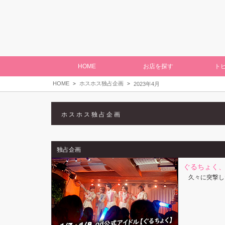
HOME
お店を探す
ト
HOME
ホスホス独占企画
2023年4月
ホスホス独占企画
独占企画
ぐるちょく、コ
久々に突撃し