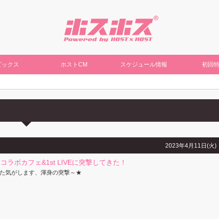
ピックス
ホストCM
スケジュール情報
初回
2023年4月11日(火)
ラボカフェ&1st LIVEに突撃してきた！
た気がします、渾身の突撃～★