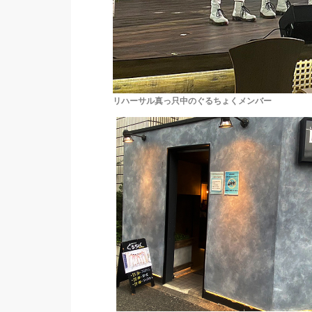
リハーサル真っ只中のぐるちょくメンバー