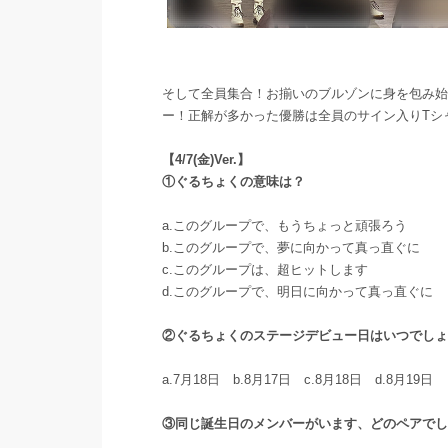
そして全員集合！お揃いのブルゾンに身を包み始
ー！正解が多かった優勝は全員のサイン入りTシ
【4/7(金)Ver.】
①ぐるちょくの意味は？
a.このグループで、もうちょっと頑張ろう
b.このグループで、夢に向かって真っ直ぐに
c.このグループは、超ヒットします
d.このグループで、明日に向かって真っ直ぐに
②ぐるちょくのステージデビュー日はいつでしょ
a.7月18日 b.8月17日 c.8月18日 d.8月19日
③同じ誕生日のメンバーがいます、どのペアでし