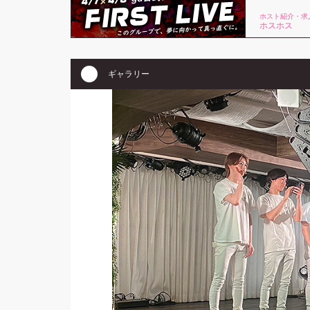
ホスト紹介・求
ホスホス
ギャラリー