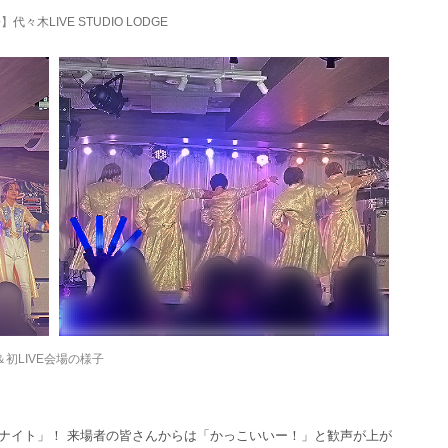
場】
代々木LIVE STUDIO LODGE
＆初LIVE会場の様子
ペンナイト」！ 来場者の皆さんからは「かっこいいー！」と歓声が上が