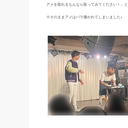
アメを取れるもんなら取ってみてください！」と
※そのままアメはバラ撒かれてしまいました♪