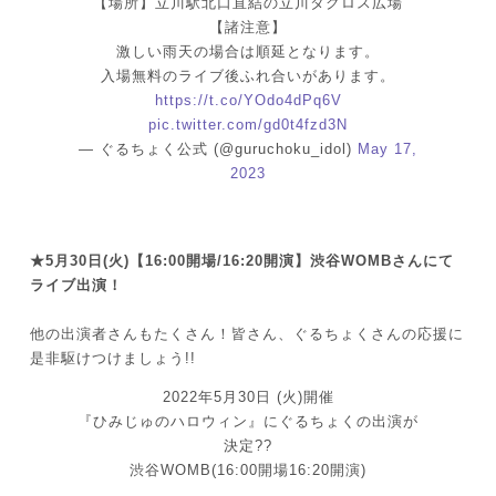
【場所】立川駅北口直結の立川タクロス広場
【諸注意】
激しい雨天の場合は順延となります。
入場無料のライブ後ふれ合いがあります。
https://t.co/YOdo4dPq6V
pic.twitter.com/gd0t4fzd3N
— ぐるちょく公式 (@guruchoku_idol)
May 17,
2023
★5月30日(火)【16:00開場/16:20開演】渋谷WOMBさんにて
ライブ出演！
他の出演者さんもたくさん！皆さん、ぐるちょくさんの応援に
是非駆けつけましょう!!
2022年5月30日 (火)開催
『ひみじゅのハロウィン』にぐるちょくの出演が
決定??
渋谷WOMB(16:00開場16:20開演)