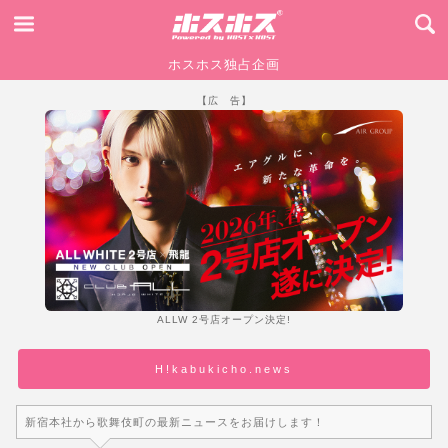
ホスホス独占企画
【広 告】
ALLW 2号店オープン決定!
H!kabukicho.news
新宿本社から歌舞伎町の最新ニュースをお届けします！