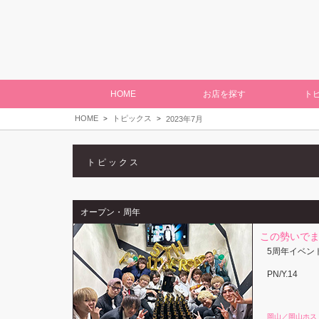
HOME
お店を探す
ト
HOME
トピックス
2023年7月
トピックス
オープン・周年
この勢いでま
5周年イベン
PN/Y.14
岡山／岡山ホス