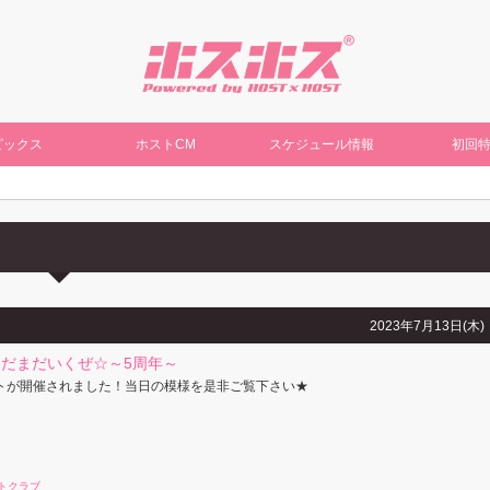
ピックス
ホストCM
スケジュール情報
初回
2023年7月13日(木)
だまだいくぜ☆～5周年～
トが開催されました！当日の模様を是非ご覧下さい★
トクラブ