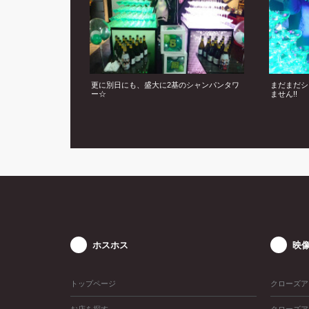
更に別日にも、盛大に2基のシャンパンタワ
まだまだシ
ー☆
ません!!
ホスホス
映
トップページ
クローズア