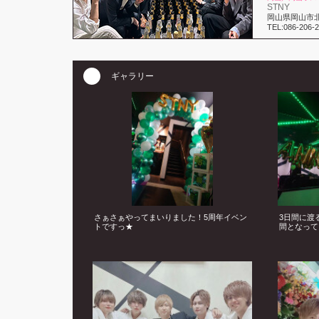
STNY
岡山県岡山市北区
TEL:086-206-
ギャラリー
さぁさぁやってまいりました！5周年イベン
3日間に渡
トですっ★
間となって