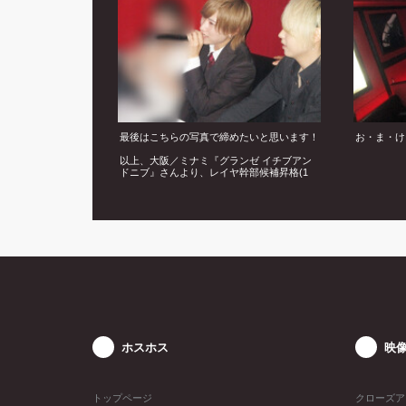
最後はこちらの写真で締めたいと思います！
お・ま・け
以上、大阪／ミナミ『グランゼ イチブアン
ドニブ』さんより、レイヤ幹部候補昇格(1
部)の模様をお届け致しました☆
ホスホス
映
トップページ
クローズア