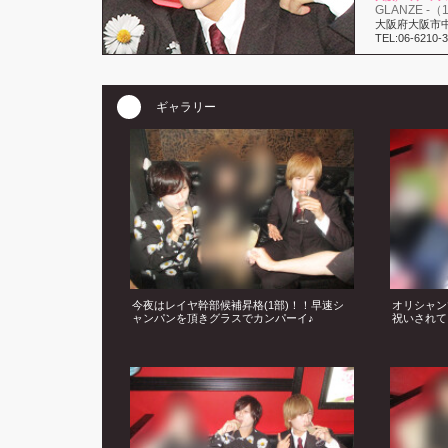
GLANZE -（
大阪府大阪市中
TEL:06-6210-
ギャラリー
今夜はレイヤ幹部候補昇格(1部)！！早速シ
オリシャン
ャンパンを頂きグラスでカンパーイ♪
祝いされて