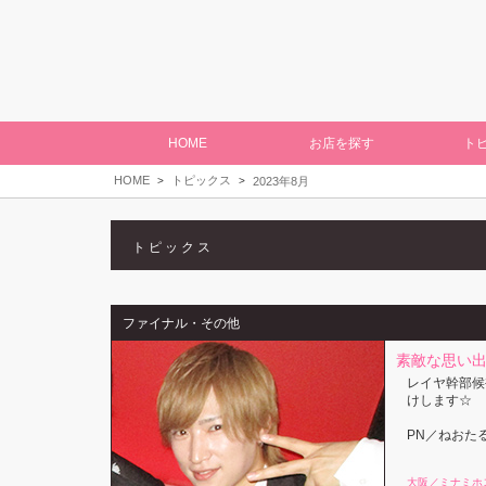
HOME
お店を探す
ト
HOME
トピックス
2023年8月
トピックス
ファイナル・その他
素敵な思い出
レイヤ幹部候
けします☆
PN／ねおた
大阪／ミナミホ