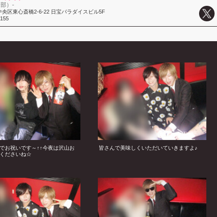
1部）-
央区東心斎橋2-6-22 日宝パラダイスビル5F
3155
でお祝いです～↑↑今夜は沢山お
皆さんで美味しくいただいていきますよ♪
くださいね☆