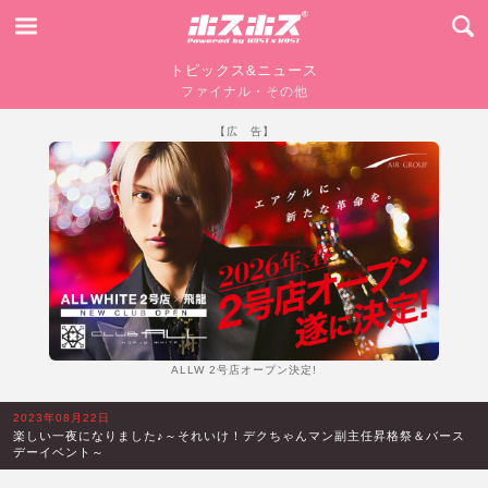
トピックス&ニュース
ファイナル・その他
【広 告】
ALLW 2号店オープン決定!
2023年08月22日
楽しい一夜になりました♪～それいけ！デクちゃんマン副主任昇格祭＆バース
デーイベント～