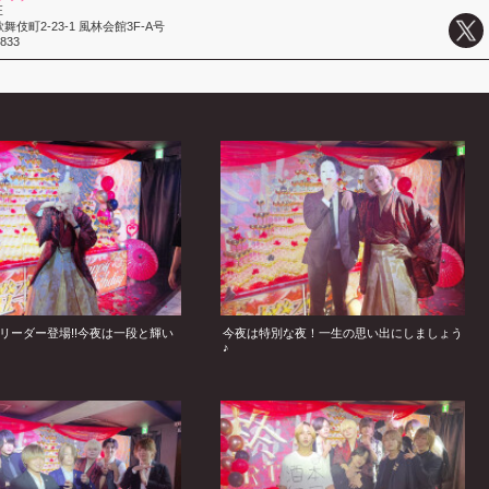
E
伎町2-23-1 風林会館3F-A号
2833
リーダー登場!!今夜は一段と輝い
今夜は特別な夜！一生の思い出にしましょう
♪