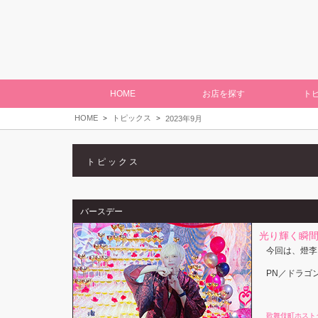
HOME
お店を探す
ト
HOME
トピックス
2023年9月
トピックス
バースデー
光り輝く瞬
今回は、燈李
PN／ドラゴ
歌舞伎町ホスト