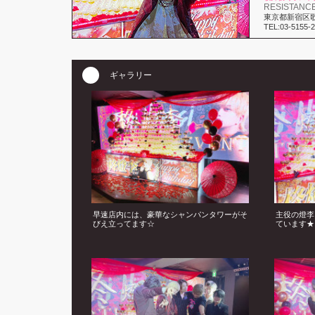
RESISTANC
東京都新宿区歌舞
TEL:03-5155-
ギャラリー
早速店内には、豪華なシャンパンタワーがそ
主役の燈李
びえ立ってます☆
ています★