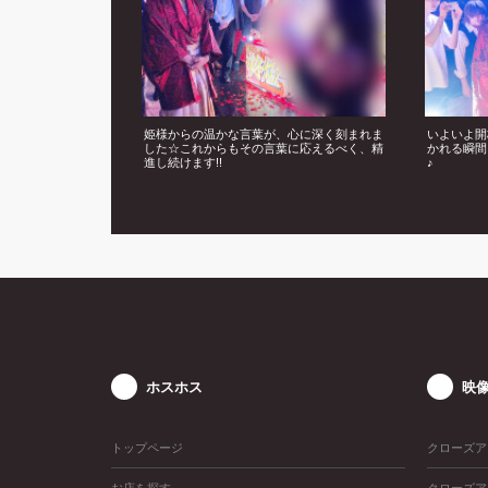
姫様からの温かな言葉が、心に深く刻まれま
いよいよ開
した☆これからもその言葉に応えるべく、精
かれる瞬間
進し続けます!!
♪
ホスホス
映
トップページ
クローズア