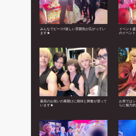
みんなでピース!!楽しい雰囲気が広がってい
イベント盛
ます★
のイベント
最高のお祝いの幕開けに期待と興奮が漂って
お席ではシ
います★
らに魅力的