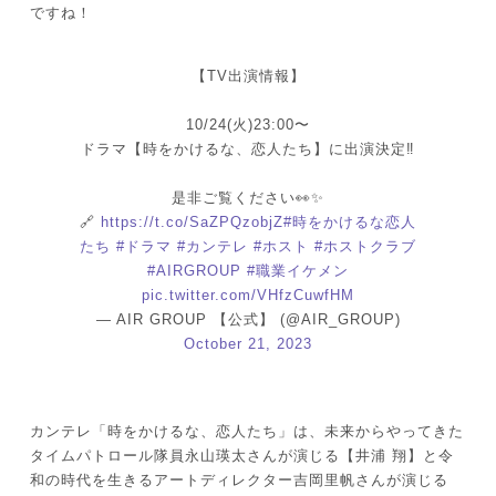
ですね！
【TV出演情報】
10/24(火)23:00〜
ドラマ【時をかけるな、恋人たち】に出演決定‼️
是非ご覧ください👀✨
🔗
https://t.co/SaZPQzobjZ
#時をかけるな恋人
たち
#ドラマ
#カンテレ
#ホスト
#ホストクラブ
#AIRGROUP
#職業イケメン
pic.twitter.com/VHfzCuwfHM
— AIR GROUP 【公式】 (@AIR_GROUP)
October 21, 2023
カンテレ「時をかけるな、恋人たち」は、未来からやってきた
タイムパトロール隊員永山瑛太さんが演じる【井浦 翔】と令
和の時代を生きるアートディレクター吉岡里帆さんが演じる