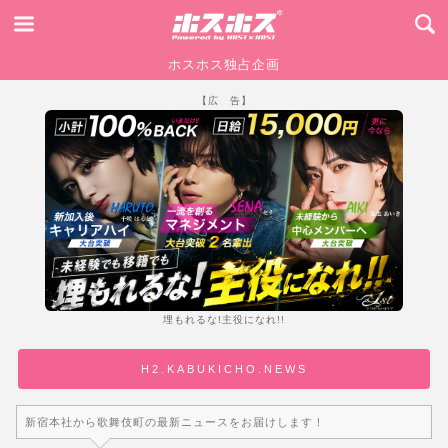
ホスホス独占企画
【広 告】
埋もれるな!主役になれ!!
H2.KABUKICHO.NEWS
新宿本社から歌舞伎町の最新ニュースをお届けします！