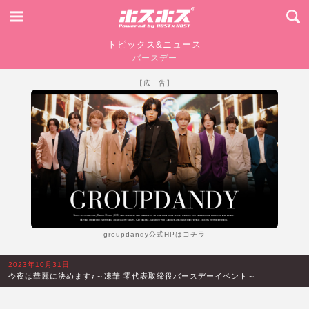
トピックス&ニュース
バースデー
【広 告】
groupdandy公式HPはコチラ
2023年10月31日
今夜は華麗に決めます♪～凍華 零代表取締役バースデーイベント～