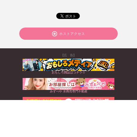
ホストアクセス
【広 告】
おもしろ雑誌はコチラ☆
みずべや 水商売専門不動産
北海道から沖縄まで☆全国のキャバクラ情報満載
すぐに使えるお得なクーポンGET