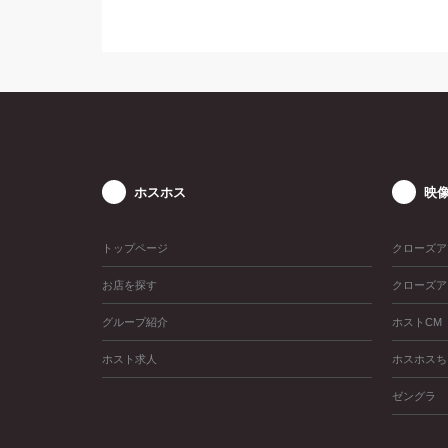
ホスホス
映
トップページ
クローズア
お店を探す
クローズア
グループ紹介
ホストCM
ホスト求人
ホスホスち
ゼングラ