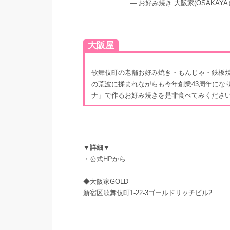
— お好み焼き 大阪家(OSAKAYA）
大阪屋
歌舞伎町の老舗お好み焼き・もんじゃ・鉄板焼き
の荒波に揉まれながらも今年創業43周年にな
ナ」で作るお好み焼きを是非食べてみくださ
▼詳細▼
・
公式HP
から
◆大阪家GOLD
新宿区歌舞伎町1-22-3ゴールドリッチビル2