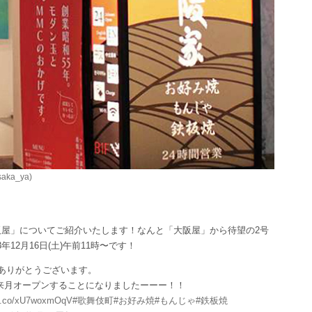
aka_ya)
大阪屋」についてご紹介いたします！なんと「大阪屋」から待望の2号
12月16日(土)午前11時〜です！
ありがとうございます。
来月オープンすることになりましたーーー！！
/t.co/xU7woxmOqV
#歌舞伎町
#お好み焼
#もんじゃ
#鉄板焼