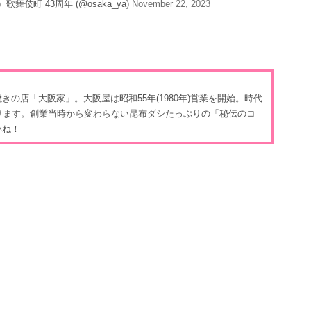
歌舞伎町 43周年 (@osaka_ya)
November 22, 2023
の店「大阪家」。大阪屋は昭和55年(1980年)営業を開始。時代
ります。創業当時から変わらない昆布ダシたっぷりの「秘伝のコ
いね！