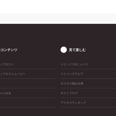
像コンテンツ
見て楽しむ
ップホスト
トピックス&ニュース
ップホストムービー
イケメングラビア
ホスホス独占企画
ゃんねる
ホストブログ
アクセスランキング