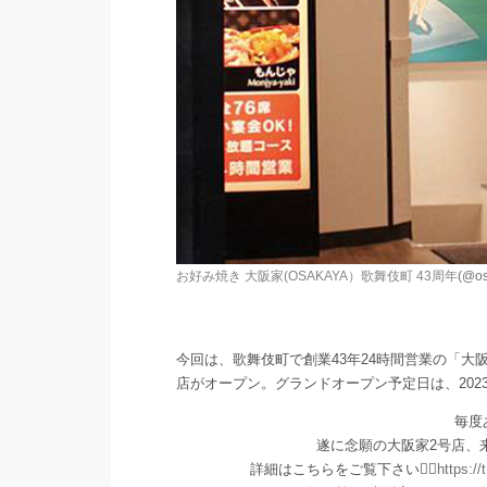
お好み焼き 大阪家(OSAKAYA）歌舞伎町 43周年
(@os
今回は、歌舞伎町で創業43年24時間営業の「
店がオープン。グランドオープン予定日は、2023年
毎度
遂に念願の大阪家2号店、
詳細はこちらをご覧下さい💁‍♀️
https:/