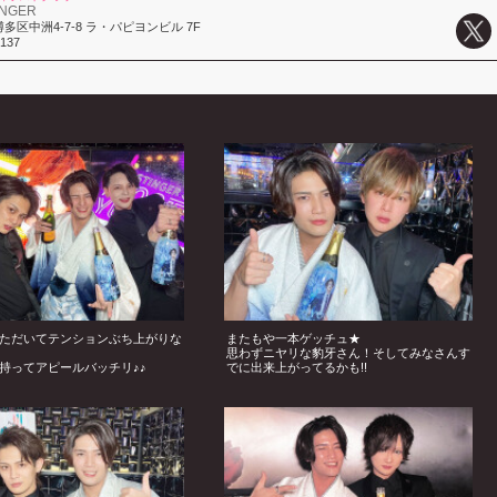
INGER
区中洲4-7-8 ラ・パピヨンビル 7F
5137
ただいてテンションぶち上がりな
またもや一本ゲッチュ★
思わずニヤリな豹牙さん！そしてみなさんす
持ってアピールバッチリ♪♪
でに出来上がってるかも!!