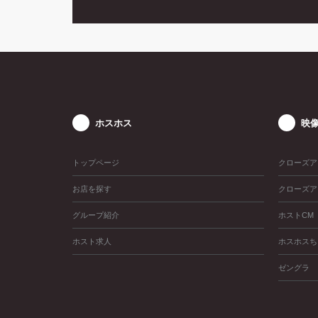
ホスホス
映
トップページ
クローズア
お店を探す
クローズア
グループ紹介
ホストCM
ホスト求人
ホスホスち
ゼングラ