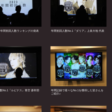
度、年間初回人数ランキングの発表
年間初回人数No.1『ダリア』上条大地 代表
数No.1『ルピナス』青空 蒼幹部
年間記録で様々なNo.1を獲得した皆さんを
ご紹介♪