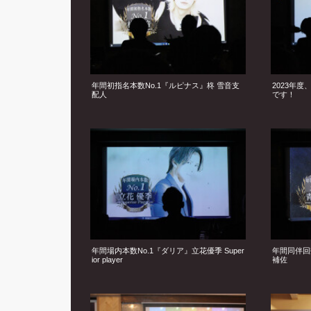
年間初指名本数No.1『ルピナス』柊 雪音支
2023年
配人
です！
年間場内本数No.1『ダリア』立花優季 Super
年間同伴回
ior player
補佐