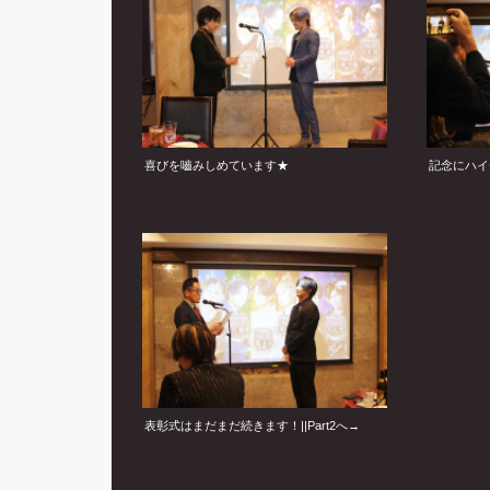
喜びを嚙みしめています★
記念にハイ
表彰式はまだまだ続きます！||Part2へ→