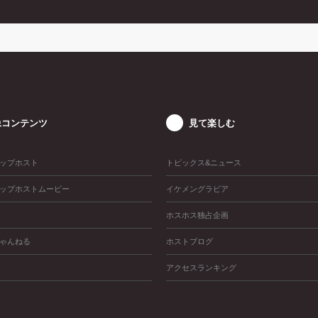
像コンテンツ
見て楽しむ
ップホスト
トピックス&ニュース
ップホストムービー
イケメングラビア
ホスホス独占企画
ゃんねる
ホストブログ
アクセスランキング