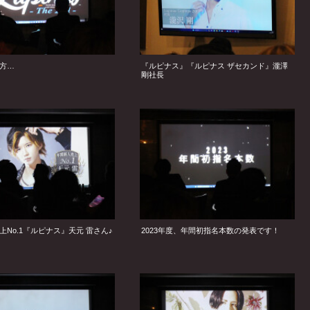
方…
『ルピナス』『ルピナス ザセカンド』瀧澤
剛社長
上No.1『ルピナス』天元 雷さん♪
2023年度、年間初指名本数の発表です！