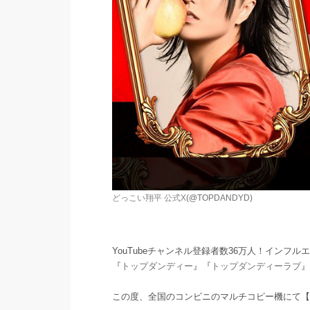
どっこい翔平 公式X
(@TOPDANDYD)
YouTubeチャンネル登録者数36万人！インフ
『
トップダンディー
』『
トップダンディーラブ
』
この度、全国のコンビニのマルチコピー機にて【