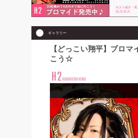
ホスト紹介・求
ホスホス
ギャラリー
【どっこい翔平】ブロマイ
こう☆