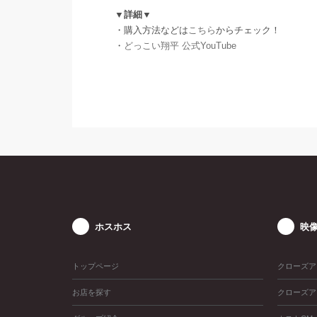
▼詳細▼
・購入方法などは
こちら
からチェック！
・
どっこい翔平 公式YouTube
ホスホス
映
トップページ
クローズア
お店を探す
クローズア