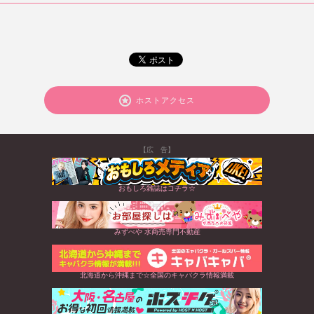
ホストアクセス
【広 告】
おもしろ雑誌はコチラ☆
みずべや 水商売専門不動産
北海道から沖縄まで☆全国のキャバクラ情報満載