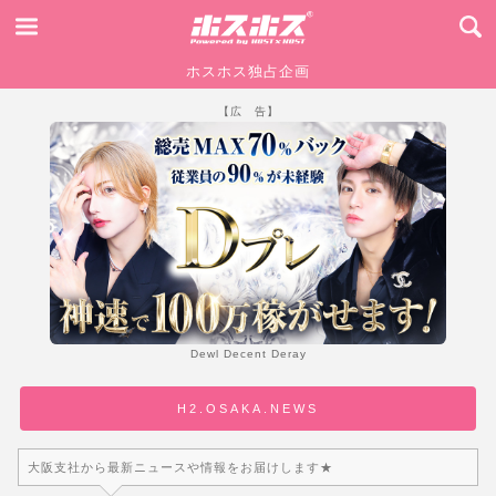
ホスホス独占企画
【広 告】
Dewl Decent Deray
H2.OSAKA.NEWS
大阪支社から最新ニュースや情報をお届けします★