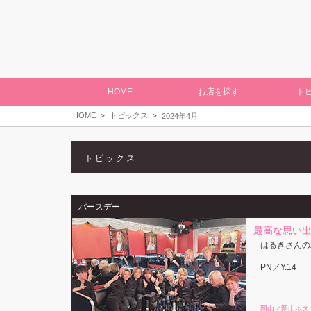
HOME
お店を探す
ト
HOME
トピックス
2024年4月
トピックス
バースデー
最高な思い
はるきさんの
PN／Y.14
岡山／岡山ホス