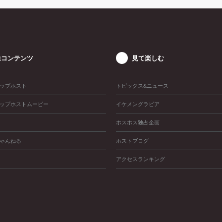
像コンテンツ
見て楽しむ
ップホスト
トピックス&ニュース
ップホストムービー
イケメングラビア
ホスホス独占企画
ゃんねる
ホストブログ
アクセスランキング