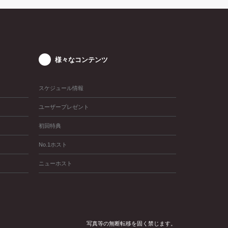
様々なコンテンツ
スケジュール情報
ユーザープレゼント
初回特典
No.1ホスト
ニューホスト
写真等の無断転移を固く禁じます。