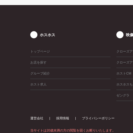
ホスホス
映
トップページ
クローズア
お店を探す
クローズア
グループ紹介
ホストCM
ホスト求人
ホスホスち
ゼングラ
運営会社
採用情報
プライバシーポリシー
当サイトは20歳未満の方の閲覧を固くお断りいたします。