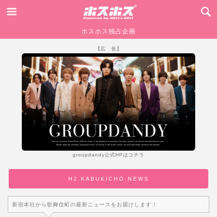
ホスホス独占企画
【広 告】
groupdandy公式HPはコチラ
H2.KABUKICHO.NEWS
新宿本社から歌舞伎町の最新ニュースをお届けします！