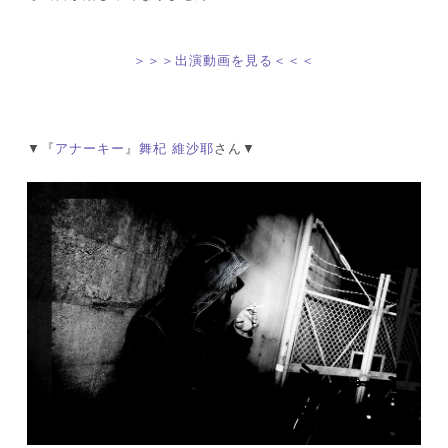
＞＞＞出演動画を見る＜＜＜
▼『
アナーキー
』
舞杞 維沙耶
さん▼