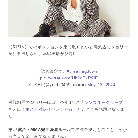
【RIZIN】でのポジションを乗っ取りたいと意気込む
ジョリー
氏に名指しされ、本戦出場が決定!!
試合決定で。
#breakingdown
pic.twitter.com/Hh2gPxR9IF
— YUSHI (@yushi0409sakura)
May 13, 2024
対戦相手の
ジョリー
氏は、今年3月に『
シンスユーグループ
』
さんにて
ホスト対決イベントを行った
ことでも話題となりまし
た♪
第17試合・MMA完全決着ルール
での試合決定とのこと…今か
ら当日が楽しみでなりません♪