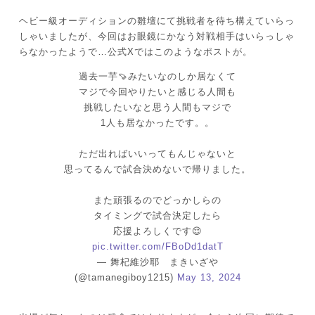
ヘビー級オーディションの雛壇にて挑戦者を待ち構えていらっ
しゃいましたが、今回はお眼鏡にかなう対戦相手はいらっしゃ
らなかったようで…公式Xではこのようなポストが。
過去一芋🍠みたいなのしか居なくて
マジで今回やりたいと感じる人間も
挑戦したいなと思う人間もマジで
1人も居なかったです。。
ただ出ればいいってもんじゃないと
思ってるんで試合決めないで帰りました。
また頑張るのでどっかしらの
タイミングで試合決定したら
応援よろしくです😌
pic.twitter.com/FBoDd1datT
— 舞杞維沙耶 まきいざや
(@tamanegiboy1215)
May 13, 2024