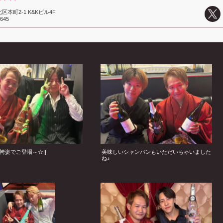
本町2-1 K&Kビル4F
1645
袴姿でご登場～☆||
美味しいシャンパンもいただいちゃいました
ね♪