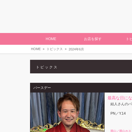
HOME
お店を探す
ト
HOME
トピックス
2024年6月
トピックス
バースデー
最高な日にな
結人さんのバ
PN／Y.14
岡山／岡山ホス