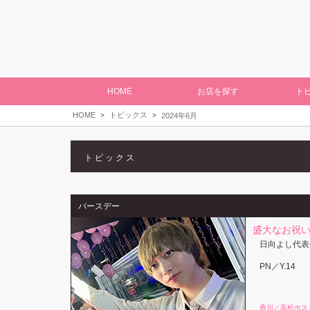
HOME
お店を探す
ト
HOME
トピックス
2024年6月
トピックス
バースデー
盛大なお祝
日向よし代表
PN／Y.14
香川／高松ホス