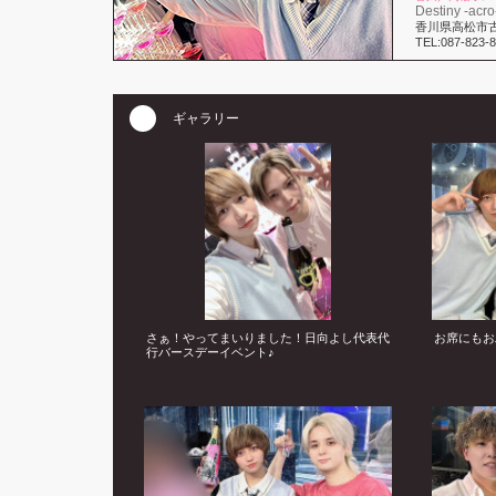
Destiny -acro
香川県高松市古馬
TEL:087-823-
ギャラリー
さぁ！やってまいりました！日向よし代表代
お席にもお
行バースデーイベント♪