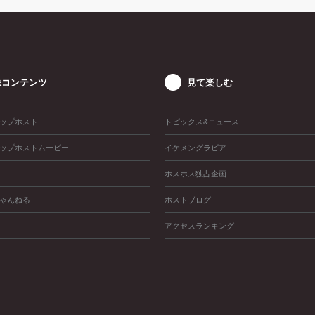
像コンテンツ
見て楽しむ
ップホスト
トピックス&ニュース
ップホストムービー
イケメングラビア
ホスホス独占企画
ゃんねる
ホストブログ
アクセスランキング