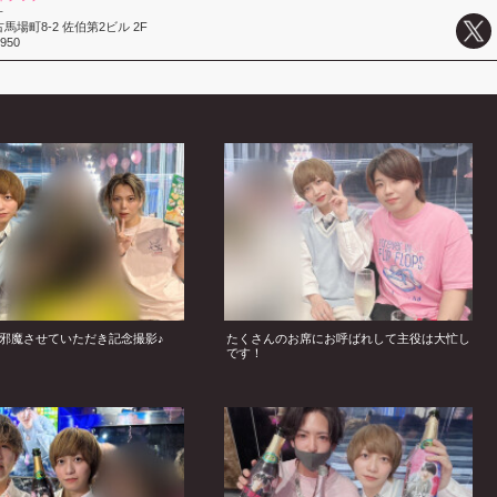
-
場町8-2 佐伯第2ビル 2F
8950
邪魔させていただき記念撮影♪
たくさんのお席にお呼ばれして主役は大忙し
です！