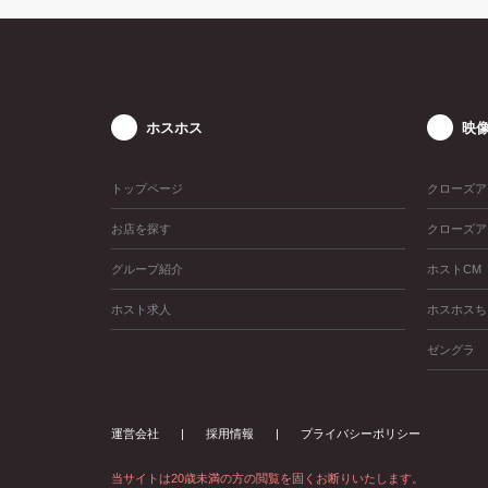
ホスホス
映
トップページ
クローズア
お店を探す
クローズア
グループ紹介
ホストCM
ホスト求人
ホスホスち
ゼングラ
運営会社
採用情報
プライバシーポリシー
当サイトは20歳未満の方の閲覧を固くお断りいたします。