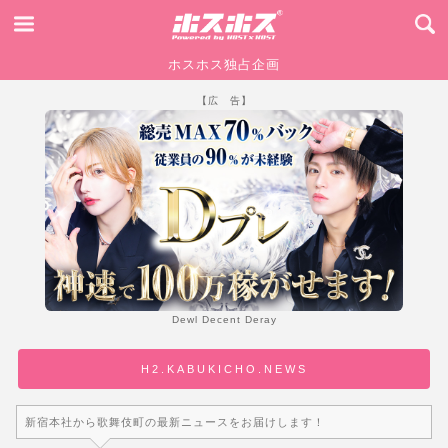
ホスホス独占企画
【広 告】
Dewl Decent Deray
H2.KABUKICHO.NEWS
新宿本社から歌舞伎町の最新ニュースをお届けします！