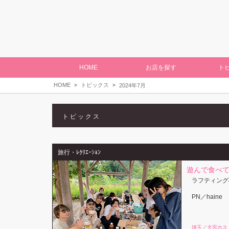
HOME
お店を探す
ト
HOME
トピックス
2024年7月
トピックス
旅行・ﾚｸﾘｴｰｼｮﾝ
遊んで食べて
ラフティング
PN／haine
埼玉／大宮ホス