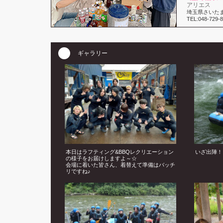
アリエス
埼玉県さいたま
TEL:048-729-
ギャラリー
本日はラフティング&BBQレクリエーション
いざ出陣！
の様子をお届けしますよ～☆
会場に着いた皆さん、着替えて準備はバッチ
リですね♪