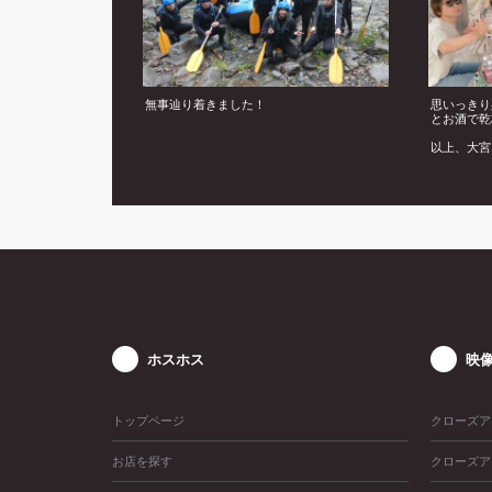
無事辿り着きました！
思いっきり
とお酒で乾
以上、大宮
グ&BBQ
ました！
ホスホス
映
トップページ
クローズア
お店を探す
クローズア