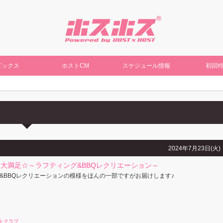
ピックス
ホストCM
スケジュール情報
初回
2024年7月23日(火)
大満足☆～ラフティング&BBQレクリエーション～
&BBQレクリエーションの模様をほんの一部ですがお届けします♪
トクラブ