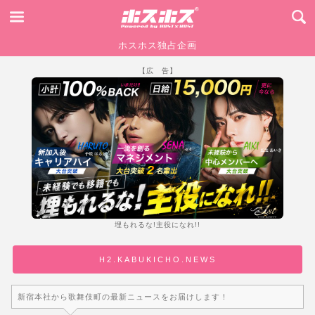
ホスホス独占企画
【広 告】
埋もれるな!主役になれ!!
H2.KABUKICHO.NEWS
新宿本社から歌舞伎町の最新ニュースをお届けします！