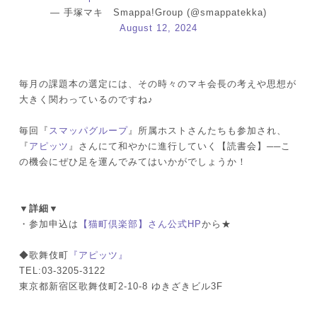
— 手塚マキ Smappa!Group (@smappatekka)
August 12, 2024
毎月の課題本の選定には、その時々のマキ会長の考えや思想が
大きく関わっているのですね♪
毎回『
スマッパグループ
』所属ホストさんたちも参加され、
『
アピッツ
』さんにて和やかに進行していく【読書会】──こ
の機会にぜひ足を運んでみてはいかがでしょうか！
▼詳細▼
・参加申込は
【猫町倶楽部】さん公式HP
から★
◆歌舞伎町
『アピッツ』
TEL:03-3205-3122
東京都新宿区歌舞伎町2-10-8 ゆきざきビル3F