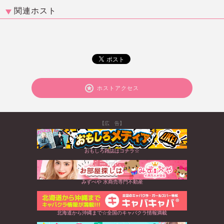
関連ホスト
ホストアクセス
【広 告】
おもしろ雑誌はコチラ☆
みずべや 水商売専門不動産
北海道から沖縄まで☆全国のキャバクラ情報満載