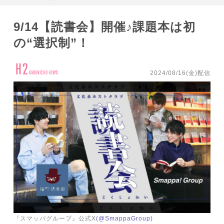
9/14【読書会】開催♪課題本は初
の“選択制”！
2024/08/16(金)配信
『スマッパグループ』公式X
(@SmappaGroup)