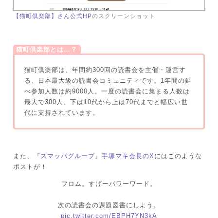
【猫町倶楽部】さん公式HP
のスクリーンショット
猫町倶楽部とは…？
猫町倶楽部は、年間約300回の読書会を主催・運営す
る、日本最大級の読書会コミュニティです。1年間の延
べ参加人数は約9000人。一度の読書会に集まる人数は
最大で300人、下は10代から上は70代までと幅広い世
代に支持されています。
また、『
スマッパグループ
』
手塚マキ会長のX
にはこのような
ポストが！
フロム。すげーパワーワード。
次の読書会の課題図書にしよう。
pic.twitter.com/EBPH7YN3kA