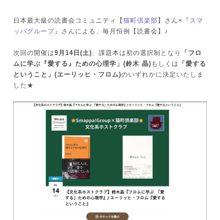
日本最大級の読書会コミュニティ【
猫町倶楽部
】さん×『
スマ
ッパグループ
』さんによる、毎月恒例【読書会】♪
次回の開催は
9月14日(土)
、課題本は初の選択制となり
「フロ
ムに学ぶ『愛する』ための心理学」(鈴木 晶)
もしくは
「愛する
ということ」(エーリッヒ・フロム)
のいずれかに決定いたしま
した★