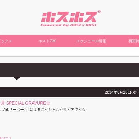
ピックス
ホストCM
スケジュール情報
初回
2024年8月28日(水)
月 SPECIAL GRAVURE☆
』Arkリーダー×月によるスペシャルグラビアです☆
トクラブ