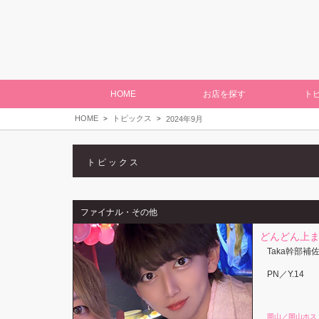
HOME
お店を探す
ト
HOME
トピックス
2024年9月
トピックス
ファイナル・その他
どんどん上ま
Taka幹部
PN／Y.14
岡山／岡山ホス