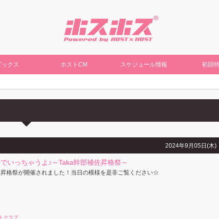
ピックス
ホストCM
スケジュール情報
初回
2024年9月05日(木)
でいっちゃうよ♪～Taka幹部補佐昇格祭～
補佐昇格祭が開催されました！当日の模様を是非ご覧ください☆
トクラブ