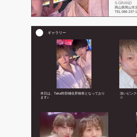
S-GRAND
岡山県岡山市北
TEL:086-237-1
ギャラリー
本日は、Taka幹部補佐昇格祭となっており
淡いピンク
ます♪
☆