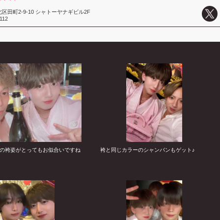
区田町2-9-10 シャトーヤナギビル2F
112
の袴姿がとってもお似合いですね
袴と同じカラーのシャンパンもゲット♪