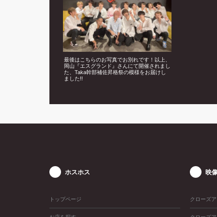
最後はこちらのお写真でお別れです！以上、
岡山『エスグランド』さんにて開催されまし
た、Taka幹部補佐昇格祭の模様をお届けし
ました!!
ホスホス
映
トップページ
クローズア