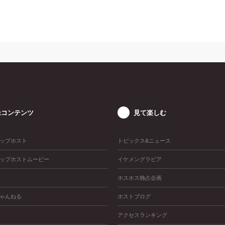
像コンテンツ
見て楽しむ
ップホスト
トピックス&ニュース
ップホストムービー
イケメングラビア
ホスホス独占企画
ゃんねる
ホストブログ
アクセスランキング