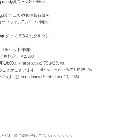
oupdandy夏フェス2024🐬✨
#gd夏フェス
物販情報解禁🔥
はオリジナルTシャツ×4種✨
gdグッズでみんなグルダン♫
《チケット詳細》
全席指定：￥2,500
)18:00まで
https://t.co/I7Suv25vVa
ることがございます…
pic.twitter.com/WP1dP2Bs0y
公式】 (@groupdandy)
September 10, 2024
2023】前半の様子はこちら♪＜＜＜＜＜