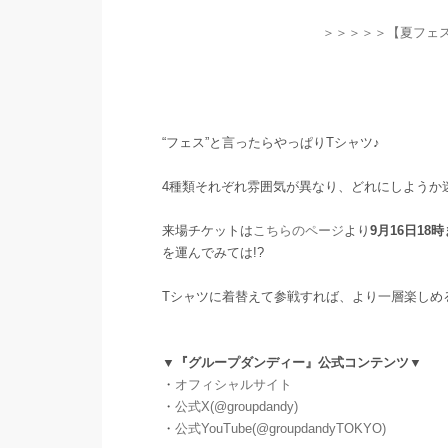
＞＞＞＞＞【夏フェス
“フェス”と言ったらやっぱりTシャツ♪
4種類それぞれ雰囲気が異なり、どれにしようか
来場チケットは
こちらのページ
より
9月16日18
を運んでみては!?
Tシャツに着替えて参戦すれば、より一層楽しめ
▼『グループダンディー』公式コンテンツ▼
・
オフィシャルサイト
・
公式X(@groupdandy)
・
公式YouTube(@groupdandyTOKYO)