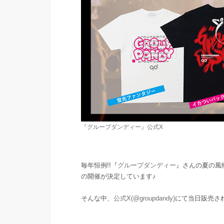
『グループダンディー』公式X
毎年恒例!!『
グループダンディー
』さんの夏の風
の開催が決定しています♪
そんな中、
公式X(@groupdandy)
にて当日販売さ