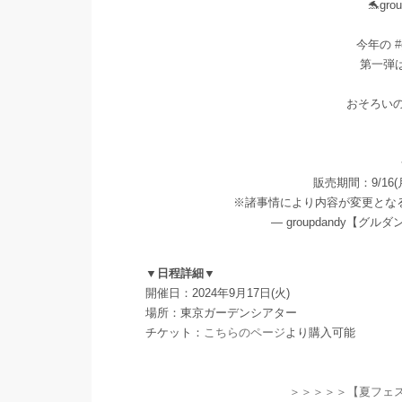
🐬gr
今年の
第一弾
おそろいの
販売期間：9/16(月
※諸事情により内容が変更とな
— groupdandy【グルダン
▼日程詳細▼
開催日：2024年9月17日(火)
場所：東京ガーデンシアター
チケット：
こちらのページ
より購入可能
＞＞＞＞＞【夏フェス