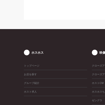
ホスホス
映
トップページ
クローズア
お店を探す
クローズア
グループ紹介
ホストCM
ホスト求人
ホスホスち
ゼングラ