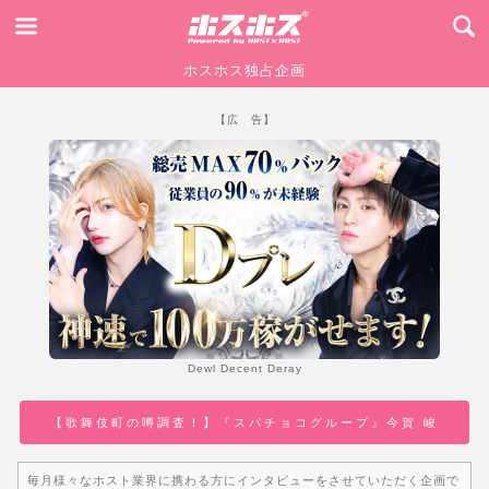
ホスホス独占企画
【広 告】
Dewl Decent Deray
【歌舞伎町の噂調査！】『スパチョコグループ』今賀 峻
毎月様々なホスト業界に携わる方にインタビューをさせていただく企画で