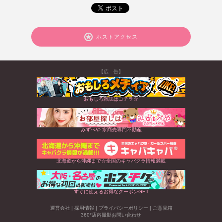
ホストアクセス
【広 告】
おもしろ雑誌はコチラ☆
みずべや 水商売専門不動産
北海道から沖縄まで☆全国のキャバクラ情報満載
すぐに使えるお得なクーポンGET
運営会社
|
採用情報
|
プライバシーポリシー
|
ご意見箱
360°店内撮影お問い合わせ