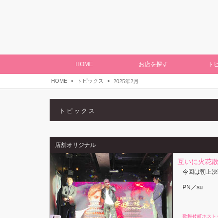
HOME
お店を探す
ト
HOME
トピックス
2025年2月
トピックス
店舗オリジナル
互いに火花散
今回は朝上決
PN／su
歌舞伎町ホスト