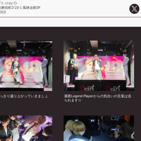
s -cray-G-
伎町2-23-1 風林会館3F
1313
っきり盛り上がっていきましょ
麗夜Legend Playerからの気合いの言葉は送
られます☆