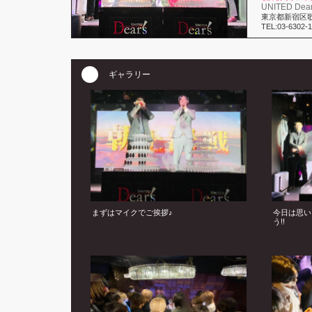
UNITED Dear'
東京都新宿区歌舞
TEL:03-6302-
ギャラリー
まずはマイクでご挨拶♪
今日は思い
う!!