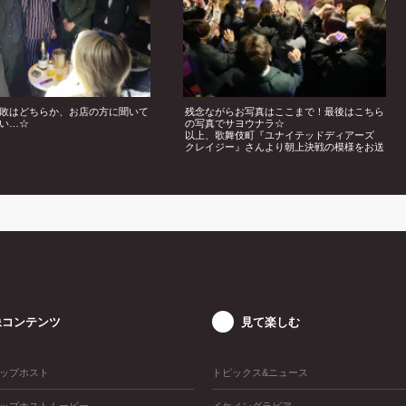
敗はどちらか、お店の方に聞いて
残念ながらお写真はここまで！最後はこちら
い…☆
の写真でサヨウナラ☆
以上、歌舞伎町『ユナイテッドディアーズ
クレイジー』さんより朝上決戦の模様をお送
りいたしました!!皆様お疲れ様でした♪
像コンテンツ
見て楽しむ
ップホスト
トピックス&ニュース