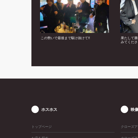
この勢いで最後まで駆け抜けて!!
果たして勝
みてくださ
ホスホス
映
トップページ
クローズア