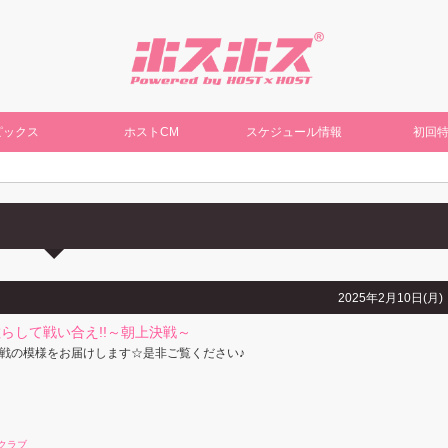
ピックス
ホストCM
スケジュール情報
初回
2025年2月10日(月)
らして戦い合え!!～朝上決戦～
戦の模様をお届けします☆是非ご覧ください♪
クラブ