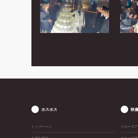
ホスホス
映
トップページ
クローズア