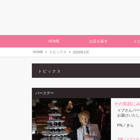
HOME
お店を探す
ト
HOME
トピックス
2025年2月
トピックス
バースデー
その笑顔に
イブさんバー
お届けいたし
PN／きら
大阪／ミナミホ