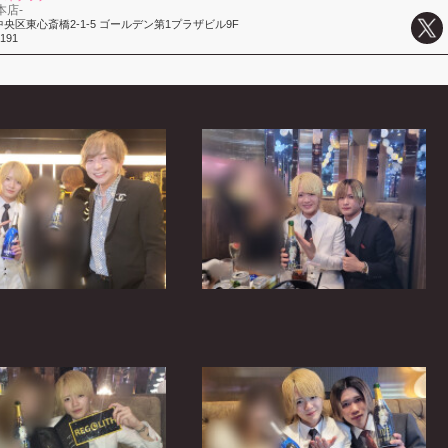
-本店-
央区東心斎橋2-1-5 ゴールデン第1プラザビル9F
6191