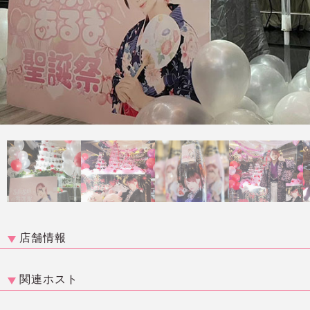
店舗情報
関連ホスト