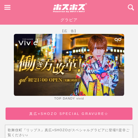
グラビア
【広 告】
TOP DANDY vivid
真広×SHOZO SPECIAL GRAVURE☆
歌舞伎町『リップス』真広×SHOZOがスペシャルグラビアに登場!!是非ご
覧ください♪