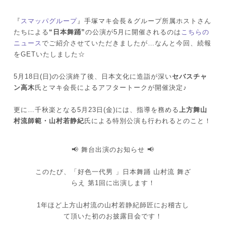
『
スマッパグループ
』手塚マキ会長＆グループ所属ホストさん
たちによる
“日本舞踊”
の公演が5月に開催されるのは
こちらの
ニュース
でご紹介させていただきましたが…なんと今回、続報
をGETいたしました☆
5月18日(日)の公演終了後、日本文化に造詣が深い
セバスチャ
ン高木
氏とマキ会長によるアフタートークが開催決定♪
更に…千秋楽となる5月23日(金)には、指導を務める
上方舞山
村流師範・山村若静紀
氏による特別公演も行われるとのこと！
📢 舞台出演のお知らせ 📢
このたび、「好色一代男 」日本舞踊 山村流 舞ざ
らえ 第1回に出演します！
1年ほど上方山村流の山村若静紀師匠にお稽古し
て頂いた初のお披露目会です！