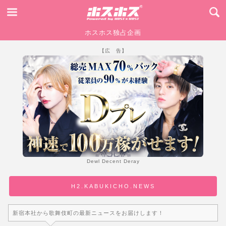
ホスホス独占企画
【広 告】
Dewl Decent Deray
H2.KABUKICHO.NEWS
新宿本社から歌舞伎町の最新ニュースをお届けします！