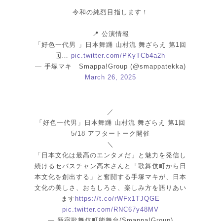
令和の純烈目指します！
📍 公演情報
「好色一代男 」日本舞踊 山村流 舞ざらえ 第1回
🗓…
pic.twitter.com/PKyTCb4a2h
— 手塚マキ Smappa!Group (@smappatekka)
March 26, 2025
／
「好色一代男」日本舞踊 山村流 舞ざらえ 第1回
5/18 アフタートーク開催
＼
「日本文化は最高のエンタメだ」と魅力を発信し
続けるセバスチャン高木さんと「歌舞伎町から日
本文化を創出する」と奮闘する手塚マキが、日本
文化の美しさ、おもしろさ、楽しみ方を語りあい
ます
https://t.co/rWFx1TJQGE
pic.twitter.com/RNC67y48MV
— 新宿歌舞伎町能舞台(Smappa!Group)