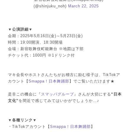
(@shinjuku_noh)
March 22, 2025
▼公演詳細▼
会期：2025年5月16日(金)～5月23日(金)
時間：19:00開演、18:30開場
会場：新宿歌舞伎町能舞台 ※地図は下部
チケット代：1000円 ※1ドリンク付
マキ会長やホストさんたちがお稽古に励む様子は、TikTokア
カウント【
Smappa！日本舞踊部
】でご覧いただけます★
是非この機会に『
スマッパグループ
』さんが大切にする
“日本
文化”
を間近で感じてみてはいかがでしょうか…♪
▼各種リンク▼
・TikTokアカウント【
Smappa！日本舞踊部
】