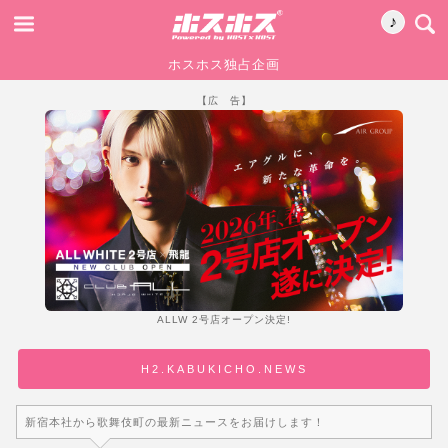
♪
ホスホス独占企画
【広 告】
ALLW 2号店オープン決定!
H2.KABUKICHO.NEWS
新宿本社から歌舞伎町の最新ニュースをお届けします！