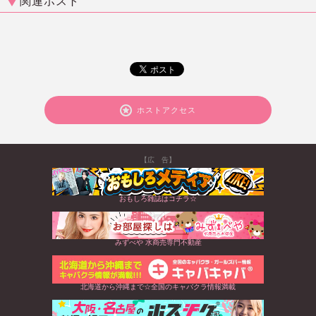
関連ホスト
ホストアクセス
【広 告】
おもしろ雑誌はコチラ☆
みずべや 水商売専門不動産
北海道から沖縄まで☆全国のキャバクラ情報満載