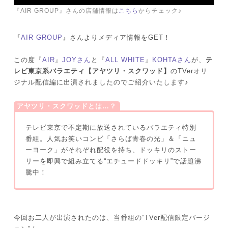
『AIR GROUP』さんの店舗情報は
こちら
からチェック♪
『
AIR GROUP
』さんよりメディア情報をGET！
この度『
AIR
』
JOYさん
と『
ALL WHITE
』
KOHTAさん
が、
テ
レビ東京系バラエティ【アヤツリ・スクワッド】
のTVerオリ
ジナル配信編に出演されましたのでご紹介いたします♪
アヤツリ・スクワッドとは…？
テレビ東京で不定期に放送されているバラエティ特別
番組。人気お笑いコンビ「さらば青春の光」＆「ニュ
ーヨーク」がそれぞれ配役を持ち、ドッキリのストー
リーを即興で組み立てる“エチュードドッキリ”で話題沸
騰中！
今回お二人が出演されたのは、当番組の“TVer配信限定バージ